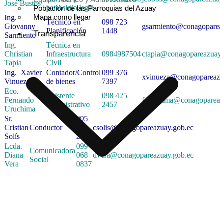
José Bustos
patrocinio legal
Población de las Parroquias del Azuay
Mapa como llegar
Ing.
Técnico en
098 723
Giovanny
gsarmiento@conagopare
Planificación
1448
Transparencia
Sarmiento
Ing.
Técnica en
Christian
Infraestructura
0984987504
ctapia@conagopareazuay
Tapia
Civil
Ing. Xavier
Contador/Control
099 376
xvinueza@conagopareaz
Vinueza
de bienes
7397
Eco.
Asistente
098 425
Fernando
furuchima@conagoparea
administrativo
2457
Uruchima
Sr.
095
Cristian
Conductor
870
csolis@conagopareazuay.gob.ec
Solís
2192
Lcda.
099
Comunicadora
Diana
068
dvera@conagopareazuay.gob.ec
Social
Vera
0837
Rendición de Cuentas