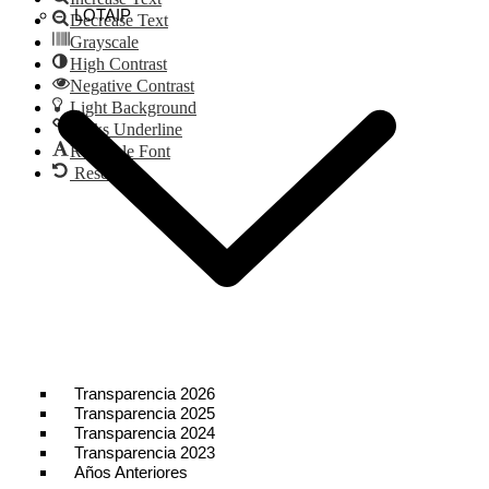
LOTAIP
Decrease Text
Grayscale
High Contrast
Negative Contrast
Light Background
Links Underline
Readable Font
Reset
Transparencia 2026
Transparencia 2025
Transparencia 2024
Transparencia 2023
Años Anteriores