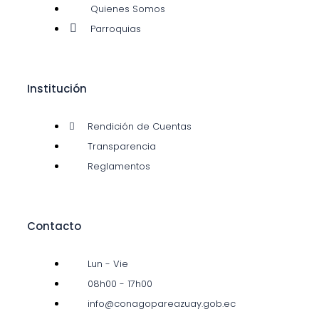
Quienes Somos
Parroquias
Equipo Técnico y Administrativo
Parroquias
Población de las Parroquias del Azuay
Mapa como llegar
Transparencia
Institución
Rendición de Cuentas
Transparencia
Reglamentos
Contacto
Lun - Vie
08h00 - 17h00
info@conagopareazuay.gob.ec