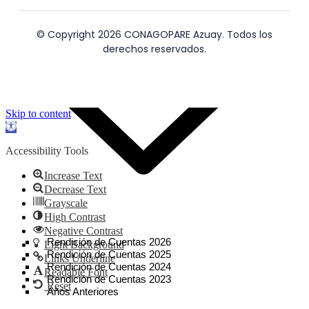
Rendición de Cuentas
© Copyright 2026 CONAGOPARE Azuay. Todos los
derechos reservados.
Skip to content
Open
toolbar
Accessibility Tools
Increase Text
Decrease Text
Grayscale
High Contrast
Negative Contrast
Rendición de Cuentas 2026
Light Background
Rendición de Cuentas 2025
Links Underline
Rendición de Cuentas 2024
Readable Font
Rendición de Cuentas 2023
Reset
Años Anteriores